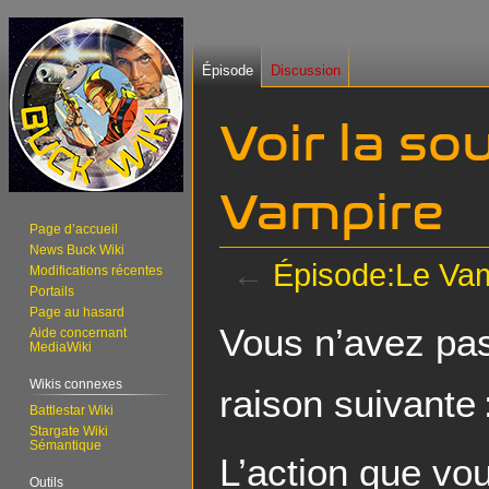
Épisode
Discussion
Voir la so
Vampire
Page d’accueil
News Buck Wiki
←
Épisode:Le Va
Modifications récentes
Portails
Page au hasard
Aller
Aller
Vous n’avez pas 
Aide concernant
à
à
MediaWiki
la
la
Wikis connexes
raison suivante 
navigation
recherche
Battlestar Wiki
Stargate Wiki
Sémantique
L’action que vo
Outils