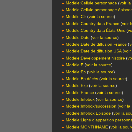
Modèle:Cellule personnage
(
voir l
Modèle:Cellule personnage épisode
Modèle:Clr
(
voir la source
)
Modèle:Country data France
(
voir 
Modèle:Country data États-Unis
(
vo
Modèle:Date
(
voir la source
)
Modèle:Date de diffusion France
(
v
Modèle:Date de diffusion USA
(
voir
Modèle:Développement histoire
(
vo
Modèle:E
(
voir la source
)
Modèle:Ep
(
voir la source
)
Modèle:Ep décès
(
voir la source
)
Modèle:Exp
(
voir la source
)
Modèle:France
(
voir la source
)
Modèle:Infobox
(
voir la source
)
Modèle:Infobox/succession
(
voir la
Modèle:Infobox Épisode
(
voir la so
Modèle:Ligne d'apparition personn
Modèle:MONTHNAME
(
voir la sou