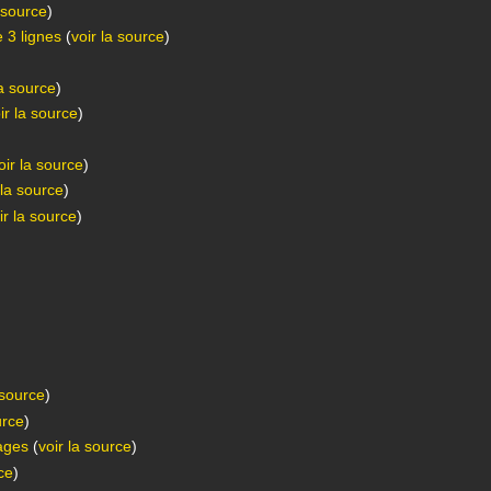
a source
)
 3 lignes
(
voir la source
)
la source
)
ir la source
)
oir la source
)
 la source
)
ir la source
)
 source
)
urce
)
ages
(
voir la source
)
rce
)