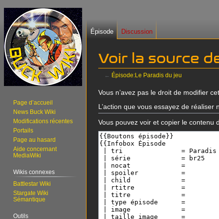
Épisode
Discussion
Voir la source d
←
Épisode:Le Paradis du jeu
Aller
Aller
Vous n’avez pas le droit de modifier cet
à
à
Page d’accueil
L’action que vous essayez de réaliser n
News Buck Wiki
la
la
Modifications récentes
Vous pouvez voir et copier le contenu 
navigation
recherche
Portails
Page au hasard
Aide concernant
MediaWiki
Wikis connexes
Battlestar Wiki
Stargate Wiki
Sémantique
Outils