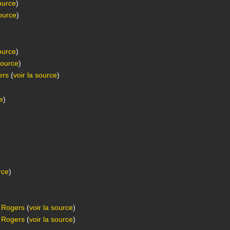
source
)
source
)
source
)
source
)
ers
(
voir la source
)
ce
)
rce
)
 Rogers
(
voir la source
)
 Rogers
(
voir la source
)