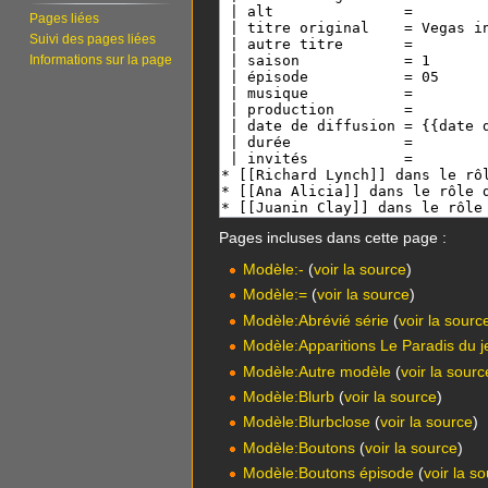
Pages liées
Suivi des pages liées
Informations sur la page
Pages incluses dans cette page :
Modèle:-
(
voir la source
)
Modèle:=
(
voir la source
)
Modèle:Abrévié série
(
voir la sourc
Modèle:Apparitions Le Paradis du j
Modèle:Autre modèle
(
voir la sourc
Modèle:Blurb
(
voir la source
)
Modèle:Blurbclose
(
voir la source
)
Modèle:Boutons
(
voir la source
)
Modèle:Boutons épisode
(
voir la s