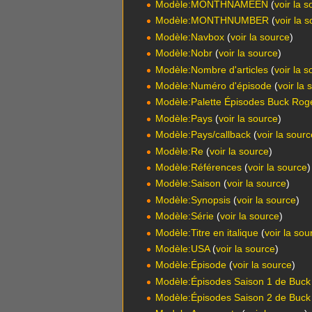
Modèle:MONTHNAMEEN
(
voir la 
Modèle:MONTHNUMBER
(
voir la 
Modèle:Navbox
(
voir la source
)
Modèle:Nobr
(
voir la source
)
Modèle:Nombre d'articles
(
voir la 
Modèle:Numéro d'épisode
(
voir la 
Modèle:Palette Épisodes Buck Rog
Modèle:Pays
(
voir la source
)
Modèle:Pays/callback
(
voir la sour
Modèle:Re
(
voir la source
)
Modèle:Références
(
voir la source
)
Modèle:Saison
(
voir la source
)
Modèle:Synopsis
(
voir la source
)
Modèle:Série
(
voir la source
)
Modèle:Titre en italique
(
voir la sou
Modèle:USA
(
voir la source
)
Modèle:Épisode
(
voir la source
)
Modèle:Épisodes Saison 1 de Buck
Modèle:Épisodes Saison 2 de Buck