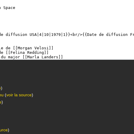
e
)
eu
(
voir la source
)
e
)
ource
)